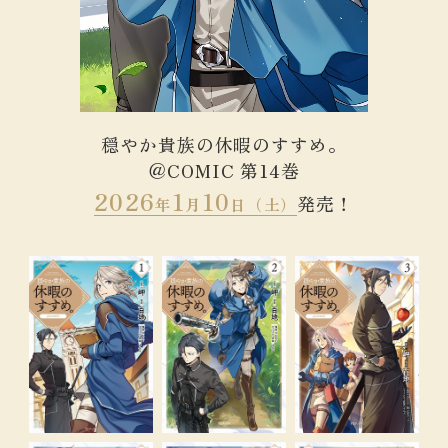
穏やか貴族の休暇のすすめ。

＠COMIC 第14巻
2026
1
10
発売！
年
月
日（土）