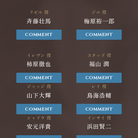
リゼル
役
ジル
役
斉藤壮馬
梅原裕一郎
COMMENT
COMMENT
イレヴン
役
スタッド
役
柿原徹也
福山 潤
COMMENT
COMMENT
ジャッジ
役
レイ
役
山下大輝
鳥海浩輔
COMMENT
COMMENT
シャドウ
役
インサイ
役
安元洋貴
浜田賢二