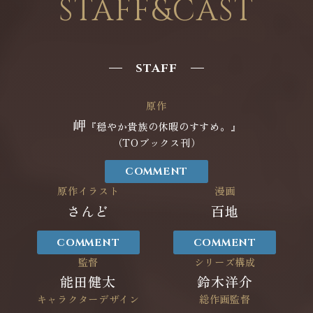
STAFF&CAST
STAFF
原作
岬
『穏やか貴族の休暇のすすめ。』
（TOブックス刊）
COMMENT
原作イラスト
漫画
さんど
百地
COMMENT
COMMENT
監督
シリーズ構成
能田健太
鈴木洋介
キャラクターデザイン
総作画監督