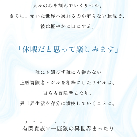
人々の心を掴んでいくリゼル。
さらに、元いた世界へ戻れるのか解らない状況で、
彼は軽やかに口にする。
「休暇だと思って楽しみます」
誰にも媚びず誰にも従わない
上級冒険者・ジルを相棒にしたリゼルは、
自らも冒険者となり、
異世界生活を存分に満喫していくことに。
リゼル
ジル
有閑貴族
×
一匹狼
の異世界まったり