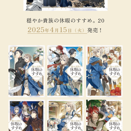
穏やか貴族の休暇のすすめ。20
2025
4
15
発売！
年
月
日（火）