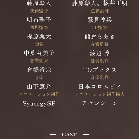
藤原彰人
藤原彰人、桜井正明
美術監督
色彩設計
明石聖子
鷲見淳兵
撮影監督
3D監督
梶原義大
熊倉ちあき
編集
音響監督
中葉由美子
渡辺 淳
音響効果
音響制作
倉橋裕宗
TOブックス
音楽
音楽制作
山下康介
日本コロムビア
アニメーション制作
アニメーション制作協力
SynergySP
アセンション
CAST