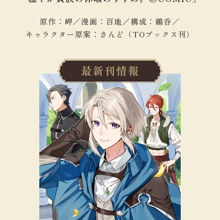
原作：岬／
漫画：百地／
構成：鵜呑／
キャラクター原案：さんど（TOブックス刊）